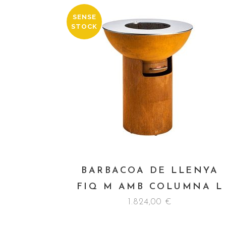
SENSE
STOCK
BARBACOA DE LLENYA
FIQ M AMB COLUMNA L
1.824,00
€