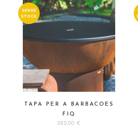
SENSE
STOCK
TAPA PER A BARBACOES
FIQ
282,00
€