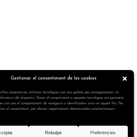
Gestionar el consentiment de les cookies
 millors experiències, utilitzem tecnologies com ara galetes per emmagatzemar i/o
informació del dispositiu. Donar el consentiment a aquestes tecnologies ens permetrà
es com ara el comportament de navegació o identificadors únics en aquest lloc. No
tirar el consentiment, pot afectar negativament determinades característiques i
ccepta
Rebutjar
Preferències