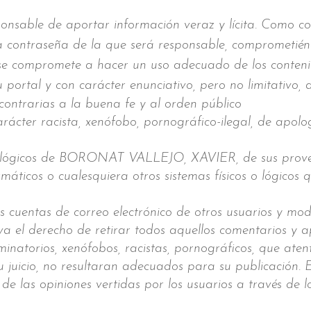
nsable de aportar información veraz y lícita. Como con
contraseña de la que será responsable, comprometiénd
 se compromete a hacer un uso adecuado de los conte
ortal y con carácter enunciativo, pero no limitativo, 
 o contrarias a la buena fe y al orden público
ácter racista, xenófobo, pornográfico-ilegal, de apolog
s y lógicos de BORONAT VALLEJO, XAVIER, de sus prove
ormáticos o cualesquiera otros sistemas físicos o lógicos
las cuentas de correo electrónico de otros usuarios y mo
 derecho de retirar todos aquellos comentarios y apo
inatorios, xenófobos, racistas, pornográficos, que atent
su juicio, no resultaran adecuados para su publicació
las opiniones vertidas por los usuarios a través de lo