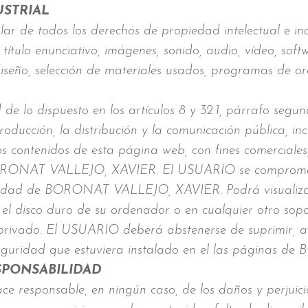
USTRIAL
de todos los derechos de propiedad intelectual e ind
título enunciativo, imágenes, sonido, audio, vídeo, soft
diseño, selección de materiales usados, programas de o
 de lo dispuesto en los artículos 8 y 32.1, párrafo segu
ducción, la distribución y la comunicación pública, i
los contenidos de esta página web, con fines comerciales
e BORONAT VALLEJO, XAVIER. El USUARIO se compromet
ularidad de BORONAT VALLEJO, XAVIER. Podrá visualizar 
 el disco duro de su ordenador o en cualquier otro sopo
privado. El USUARIO deberá abstenerse de suprimir, al
e seguridad que estuviera instalado en el las página
SPONSABILIDAD
sponsable, en ningún caso, de los daños y perjuicio