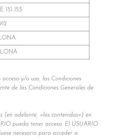
 151-153
912
LONA
ELONA
 acceso y/o uso, las Condiciones
ente de las Condiciones Generales de
s (en adelante, «los contenidos») en
UARIO pueda tener acceso. El USUARIO
 fuese necesario para acceder a